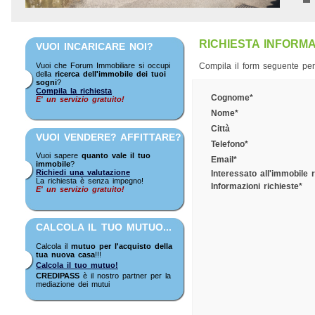
RICHIESTA INFORMA
VUOI INCARICARE NOI?
Vuoi che Forum Immobiliare si occupi
Compila il form seguente per 
della
ricerca dell'immobile dei tuoi
sogni
?
Compila la richiesta
Cognome*
E' un servizio gratuito!
Nome*
Città
VUOI VENDERE? AFFITTARE?
Telefono*
Vuoi sapere
quanto vale il tuo
Email*
immobile
?
Richiedi una valutazione
Interessato all'immobile ri
La richiesta è senza impegno!
Informazioni richieste*
E' un servizio gratuito!
CALCOLA IL TUO MUTUO...
Calcola il
mutuo per l'acquisto della
tua nuova casa
!!!
Calcola il tuo mutuo!
CREDIPASS
è il nostro partner per la
mediazione dei mutui