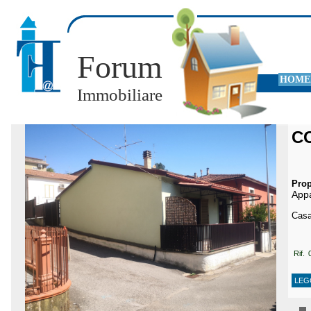
Forum
HOME
Immobiliare
C
Prop
App
Casa
Rif. 
LEG