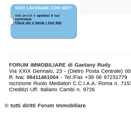
VUOI LAVORARE CON NOI?
Vedi perchè e
spedisci il tuo
curriculum
.
Clicca qui e lascia i tuoi dati
FORUM IMMOBILIARE di Gaetany Rudy
Via XXIX Gennaio, 23 - (Dietro Posta Centrale
P. Iva: 06411461004
- Tel./Fax +39 06 97231779
Iscrizione Ruolo Mediatori C.C.I.A.A. Roma n. 7153
Creditizi Uff. Italiano Cambi n. 9726
© tutti diritti Forum Immobiliare