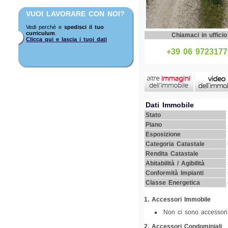
VUOI LAVORARE CON NOI?
Vedi perchè e
spedisci il tuo
curriculum
.
Chiamaci in ufficio
Clicca qui e lascia i tuoi dati
+39 06 9723177
Dati Immobile
Stato
Piano
Esposizione
Categoria Catastale
Rendita Catastale
Abitabilità / Agibilità
Conformità Impianti
Classe Energetica
1. Accessori Immobile
Non ci sono accessori
2. Accessori Condominiali