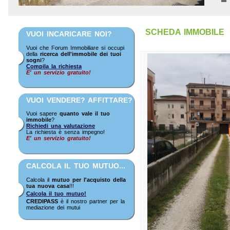
SCHEDA IMMOBILE
VUOI INCARICARE NOI?
Vuoi che Forum Immobiliare si occupi
della
ricerca dell'immobile dei tuoi
sogni
?
Compila la richiesta
E' un servizio gratuito!
VUOI VENDERE? AFFITTARE?
Vuoi sapere
quanto vale il tuo
immobile
?
Richiedi una valutazione
La richiesta è senza impegno!
E' un servizio gratuito!
CALCOLA IL TUO MUTUO...
Calcola il
mutuo per l'acquisto della
tua nuova casa
!!!
Calcola il tuo mutuo!
CREDIPASS
è il nostro partner per la
mediazione dei mutui