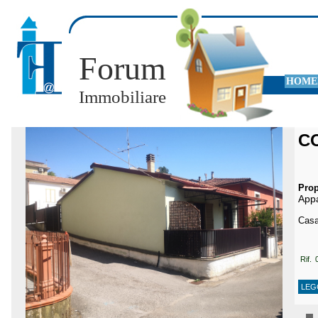
Forum
HOME
Immobiliare
C
Prop
App
Casa
Rif. 
LEG