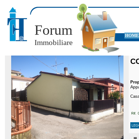
Forum
HOME
Immobiliare
C
Prop
App
Casa
Rif. 
LEG