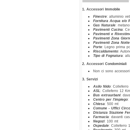
1. Accessori Immobile
Finestre
: alluminio ve
Fornitura Acqua e/o R
Gas Naturale
: metano
Pavimenti Cucina
: Ce
Pavimenti e Rivestim
Pavimenti Zona Giorn
Pavimenti Zona Notte
Porte
: Legno prima p
Riscaldamento
: Auto
Tipo di Fognatura
: al
2. Accessori Condominiali
Non ci sono accessori
3. Servizi
Asilo Nido
: Colleferr
ASL
: Colleferro 12 K
Bus extraurbani
: dav
Centro per l'impiego
:
Chiesa
: 500 mt
Comune - Uffici Circo
Distanza Stazione Fer
Farmacia
: davanti ca
Negozi
: 100 mt
Ospedale
: Colleferro