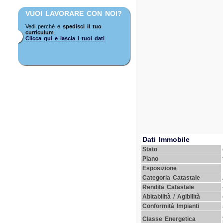
VUOI LAVORARE CON NOI?
Vedi perchè e
spedisci il tuo
curriculum
.
Clicca qui e lascia i tuoi dati
Dati Immobile
Stato
Piano
Esposizione
Categoria Catastale
Rendita Catastale
Abitabilità / Agibilità
Conformità Impianti
Classe Energetica