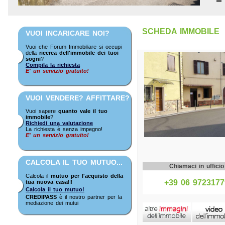
SCHEDA IMMOBILE
VUOI INCARICARE NOI?
Vuoi che Forum Immobiliare si occupi
della
ricerca dell'immobile dei tuoi
sogni
?
Compila la richiesta
E' un servizio gratuito!
VUOI VENDERE? AFFITTARE?
Vuoi sapere
quanto vale il tuo
immobile
?
Richiedi una valutazione
La richiesta è senza impegno!
E' un servizio gratuito!
CALCOLA IL TUO MUTUO...
Chiamaci in ufficio
Calcola il
mutuo per l'acquisto della
+39 06 9723177
tua nuova casa
!!!
Calcola il tuo mutuo!
CREDIPASS
è il nostro partner per la
mediazione dei mutui