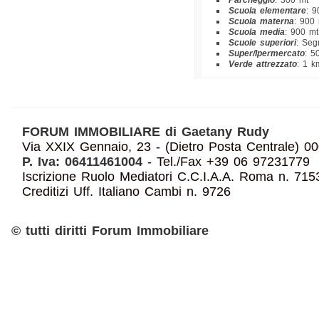
Parcheggio
: 300 mt
Scuola elementare
: 9
Scuola materna
: 900
Scuola media
: 900 mt
Scuole superiori
: Seg
Super/Ipermercato
: 5
Verde attrezzato
: 1 k
FORUM IMMOBILIARE di Gaetany Rudy
Via XXIX Gennaio, 23 - (Dietro Posta Centrale
P. Iva: 06411461004
- Tel./Fax +39 06 97231779
Iscrizione Ruolo Mediatori C.C.I.A.A. Roma n. 7153
Creditizi Uff. Italiano Cambi n. 9726
© tutti diritti Forum Immobiliare