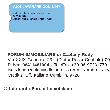
VUOI LAVORARE CON NOI?
Vedi perchè e
spedisci il tuo
curriculum
.
Clicca qui e lascia i tuoi dati
FORUM IMMOBILIARE di Gaetany Rudy
Via XXIX Gennaio, 23 - (Dietro Posta Centrale
P. Iva: 06411461004
- Tel./Fax +39 06 97231779
Iscrizione Ruolo Mediatori C.C.I.A.A. Roma n. 7153
Creditizi Uff. Italiano Cambi n. 9726
© tutti diritti Forum Immobiliare