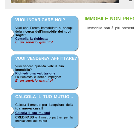
IMMOBILE NON PRE
VUOI INCARICARE NOI?
Vuoi che Forum Immobiliare si occupi
L'immobile non è più presente
della
ricerca dell'immobile dei tuoi
sogni
?
Compila la richiesta
E' un servizio gratuito!
VUOI VENDERE? AFFITTARE?
Vuoi sapere
quanto vale il tuo
immobile
?
Richiedi una valutazione
La richiesta è senza impegno!
E' un servizio gratuito!
CALCOLA IL TUO MUTUO...
Calcola il
mutuo per l'acquisto della
tua nuova casa
!!!
Calcola il tuo mutuo!
CREDIPASS
è il nostro partner per la
mediazione dei mutui