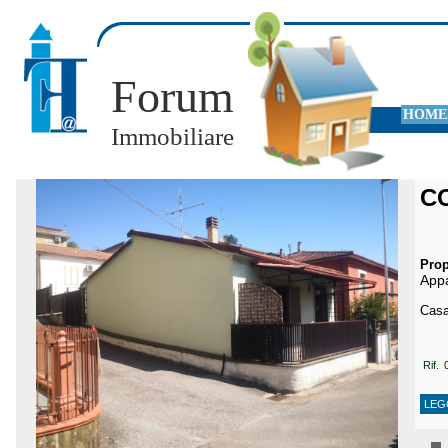
Forum
HOME
Immobiliare
C
Prop
App
Casa
Rif. 
LEG